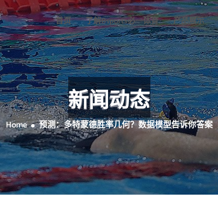
首页
了解bsports必一体育
产品展示
新闻动态
Home
预测：多特蒙德胜率几何？数据模型告诉你答案