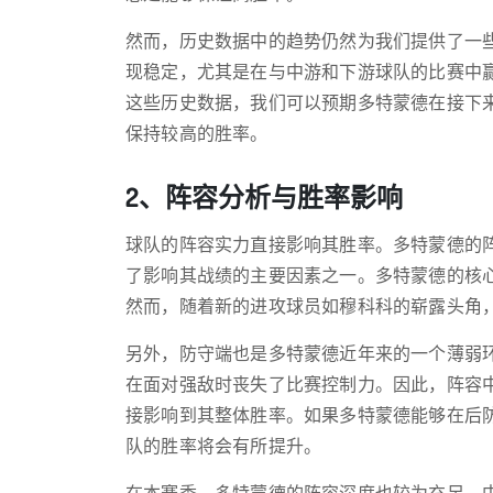
然而，历史数据中的趋势仍然为我们提供了一
现稳定，尤其是在与中游和下游球队的比赛中
这些历史数据，我们可以预期多特蒙德在接下
保持较高的胜率。
2、阵容分析与胜率影响
球队的阵容实力直接影响其胜率。多特蒙德的
了影响其战绩的主要因素之一。多特蒙德的核
然而，随着新的进攻球员如穆科科的崭露头角
另外，防守端也是多特蒙德近年来的一个薄弱
在面对强敌时丧失了比赛控制力。因此，阵容
接影响到其整体胜率。如果多特蒙德能够在后
队的胜率将会有所提升。