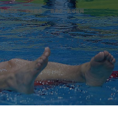
新闻动态
企业服务
咨询必一运动官网