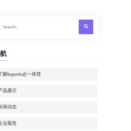
航
了解bsports必一体育
产品展示
新闻动态
企业服务