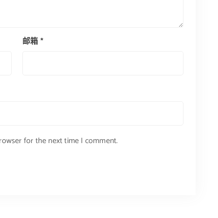
邮箱
*
browser for the next time I comment.