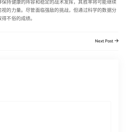
够保持健康的阵容和稳定的战术发挥，其胜率将可能继续
忽视的力量。尽管面临强敌的挑战，但通过科学的数据分
取得不俗的成绩。
Next Post