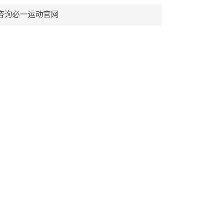
咨询必一运动官网