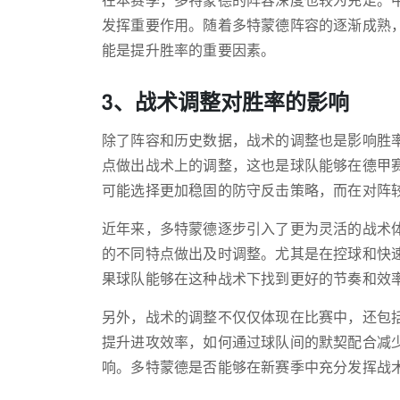
在本赛季，多特蒙德的阵容深度也较为充足。
发挥重要作用。随着多特蒙德阵容的逐渐成熟
能是提升胜率的重要因素。
3、战术调整对胜率的影响
除了阵容和历史数据，战术的调整也是影响胜
点做出战术上的调整，这也是球队能够在德甲
可能选择更加稳固的防守反击策略，而在对阵
近年来，多特蒙德逐步引入了更为灵活的战术
的不同特点做出及时调整。尤其是在控球和快
果球队能够在这种战术下找到更好的节奏和效
另外，战术的调整不仅仅体现在比赛中，还包
提升进攻效率，如何通过球队间的默契配合减
响。多特蒙德是否能够在新赛季中充分发挥战