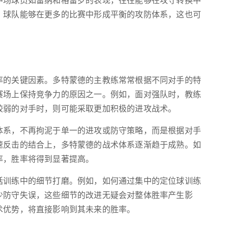
中场球员如雷纳和格雷罗的表现，往往能够在攻守转换中
，球队能够在更多的比赛中形成平衡的攻防体系，这也可
率的关键因素。多特蒙德的主教练常常根据不同对手的特
赛场上保持竞争力的原因之一。例如，面对强队时，教练
较弱的对手时，则可能采取更加积极的进攻战术。
体系，不再拘泥于单一的进攻或防守策略，而是根据对手
速反击的结合上，多特蒙德的战术体系逐渐趋于成熟。如
率，胜率将得到显著提高。
括训练中的细节打磨。例如，如何通过集中的定位球训练
少防守失误，这些细节的改进无疑会对整体胜率产生影
术优势，将直接影响到其未来的胜率。