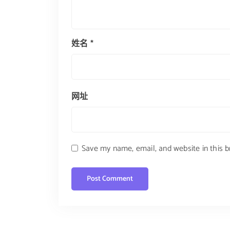
姓名
*
网址
Save my name, email, and website in this 