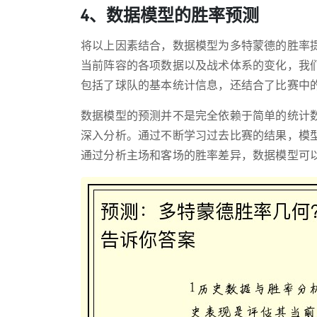
4、数据模型的胜率预测
将以上因素结合，数据模型为多特蒙德的胜率
当前阵容的各项数据以及战术体系的变化，我
包括了球队的基本统计信息，还结合了比赛中
数据模型的预测并不是完全依赖于简单的统计
深入分析。通过不断学习过去比赛的结果，模
通过分析主场和客场的胜率差异，数据模型可