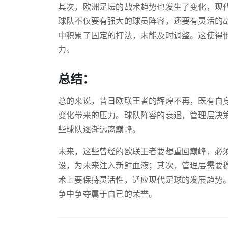
其次，欧洲足坛的战术趋势也发生了变化，现
球队不仅要有强大的球员阵容，还要有灵活的
中积累了固定的打法，未能及时调整。这使得
力。
总结：
总的来说，昔日欧联王者的辉煌不再，既有自
变化带来的压力。球队阵容的衰退，管理层决
些球队逐渐远离巅峰。
未来，这些曾经的欧联王者要想重回巅峰，必
设，为未来注入新鲜血液；其次，管理层需要
术上要保持灵活性，适应现代足球的发展趋势
争中争夺属于自己的荣誉。