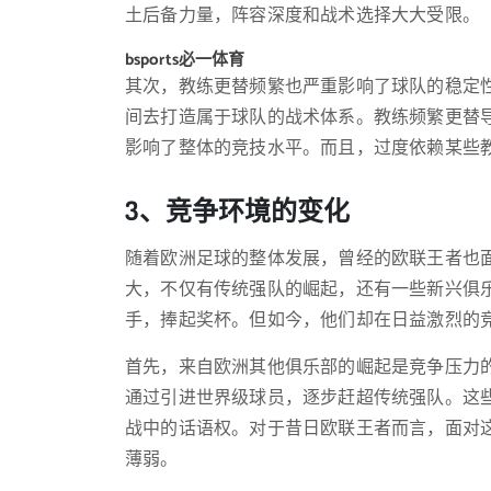
土后备力量，阵容深度和战术选择大大受限。
bsports必一体育
其次，教练更替频繁也严重影响了球队的稳定
间去打造属于球队的战术体系。教练频繁更替
影响了整体的竞技水平。而且，过度依赖某些
3、竞争环境的变化
随着欧洲足球的整体发展，曾经的欧联王者也
大，不仅有传统强队的崛起，还有一些新兴俱
手，捧起奖杯。但如今，他们却在日益激烈的
首先，来自欧洲其他俱乐部的崛起是竞争压力
通过引进世界级球员，逐步赶超传统强队。这
战中的话语权。对于昔日欧联王者而言，面对
薄弱。