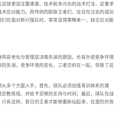
代足球更加注重速度、技术和多元化的战术打法，这要求
战术应对能力。而传统的欧联王者们，往往在过去的成功
他们在面对新兴强队时，常常显得策略单一，缺乏应对能
身阵容老化与管理层决策失误的原因，也有外部竞争环境
策的失误，竞争环境的变化，三者交织在一起，导致了这
须从多个方面入手。首先，球队必须加强青训体系的建
稳定教练组，并给予足够的支持与时间；最后，球队在战
。只有这样，昔日的王者才能够重新站起来，在激烈的竞