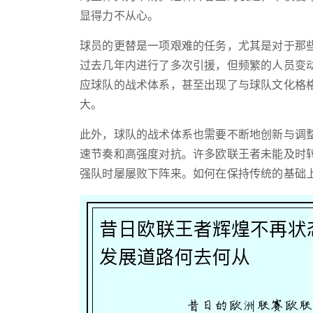
显得力不从心。
球员的更替是一项艰难的任务，尤其是对于那
过去几年内进行了多次引援，但频繁的人员变
应球队的战术体系，甚至出现了与球队文化格
大。
此外，球队的战术体系也需要不断地创新与调整
速节奏和高强度对抗。许多欧联王者未能及时
强队时屡屡败下阵来。如何在保持传统的基础