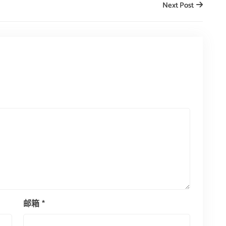
Next Post
邮箱
*