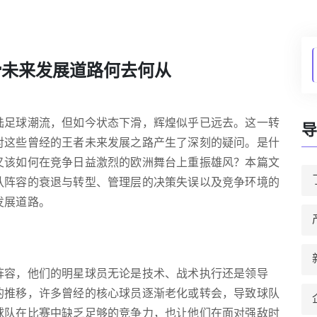
滑未来发展道路何去何从
陆足球潮流，但如今状态下滑，辉煌似乎已远去。这一转
导
对这些曾经的王者未来发展之路产生了深刻的疑问。是什
又该如何在竞争日益激烈的欧洲舞台上重振雄风？本篇文
队阵容的衰退与转型、管理层的决策失误以及竞争环境的
发展道路。
阵容，他们的明星球员无论是技术、战术执行还是领导
的推移，许多曾经的核心球员逐渐老化或转会，导致球队
球队在比赛中缺乏足够的竞争力，也让他们在面对强敌时