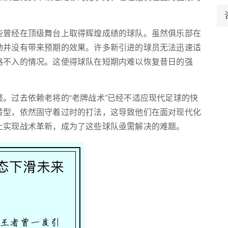
些曾经在顶级舞台上取得辉煌成绩的球队。虽然俱乐部在
动并没有带来预期的效果。许多新引进的球员无法迅速适
格不入的情况。这使得球队在短期内难以恢复昔日的强
。过去依赖老将的“老牌战术”已经不适应现代足球的快
转型，依然固守着过时的打法，这导致他们在面对现代化
上实现战术革新，成为了这些球队亟需解决的难题。