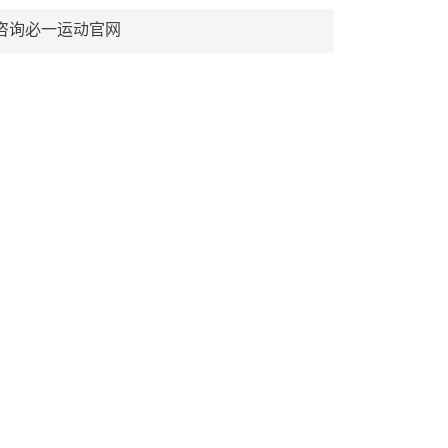
咨询必一运动官网