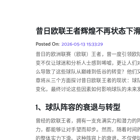
昔日欧联王者辉煌不再状态下
Posted On:
2026-05-13 15:33:29
昔日的欧洲联赛（欧联）王者，曾一度引领欧
变不仅让球迷和分析人士感到唏嘘，更让人们
么导致了这些球队从巅峰到低谷的转变？他们
章将从三个方面探讨昔日欧联王者的现状：球
变化，最终讨论这些因素如何影响球队的未来
1、球队阵容的衰退与转型
曾经的欧联王者，拥有一支充满实力和潜力的
力，都能够让对手望而却步。然而，随着时间
的整体实力下滑。这种阵容上的衰退，不仅使