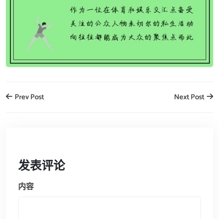
Prev Post
Next Post
发表评论
内容