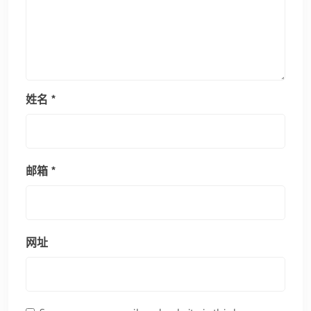
姓名
*
邮箱
*
网址