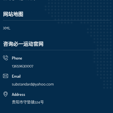
网站地图
XML
咨询必一运动官网
Phone
13659630007
Email
substandard@yahoo.com
Address
贵阳市守垫镇324号