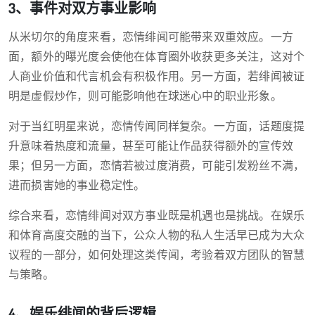
3、事件对双方事业影响
从米切尔的角度来看，恋情绯闻可能带来双重效应。一方
面，额外的曝光度会使他在体育圈外收获更多关注，这对个
人商业价值和代言机会有积极作用。另一方面，若绯闻被证
明是虚假炒作，则可能影响他在球迷心中的职业形象。
对于当红明星来说，恋情传闻同样复杂。一方面，话题度提
升意味着热度和流量，甚至可能让作品获得额外的宣传效
果；但另一方面，恋情若被过度消费，可能引发粉丝不满，
进而损害她的事业稳定性。
综合来看，恋情绯闻对双方事业既是机遇也是挑战。在娱乐
和体育高度交融的当下，公众人物的私人生活早已成为大众
议程的一部分，如何处理这类传闻，考验着双方团队的智慧
与策略。
4、娱乐绯闻的背后逻辑