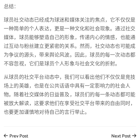
总结：
球员社交动态已经成为球迷和媒体关注的焦点，它不仅仅是
一种简单的个人表达，更是一种文化和社会现象。通过社交
媒体，球员能够塑造自己的形象，传递内心的情感，也能通
过互动与粉丝建立更紧密的关系。然而，社交动态也可能成
为争议的源头，带来舆论风波。因此，球员的每一次动态都
不容忽视，它们是球员个人形象与社会文化的折射。
从球员的社交平台动态中，我们可以看出他们不仅仅是竞技
场上的英雄，也是在公共话语中具有一定影响力的社会人
物。随着社交媒体的日益普及，球员们的每一条动态都可能
被放大解读，这要求他们在享受社交平台带来的自由同时，
也要更加谨慎地对待自己的言行举止。
Prev Post
Next Post