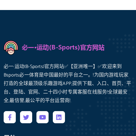
必一·运动(B-Sports)官方网站✅【亚洲唯一】✅欢迎来到
Bsports必一体育是中国最好的平台之一。!为国内游戏玩家
打造的全球最顶级乐趣游戏APP,提供下载、入口、首页、平
台、登陆、官网、二十四小时专属客服在线服务!全球最安
全,最信誉,最公平的平台运营商!