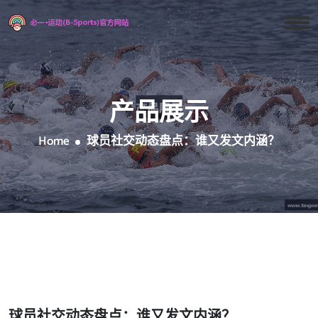
产品展示
Home
球员社交动态盘点：谁又发文内涵？
球员社交动态盘点：谁又发文内涵？