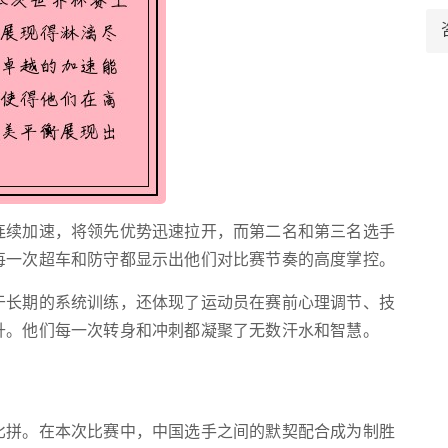
连续加速，将领先优势迅速拉开，而第二名和第三名选手
每一次超车和防守都显示出他们对比赛节奏的高度掌控。
于长期的系统训练，还体现了运动员在赛前心理调节、技
升。他们每一次转身和冲刺都凝聚了无数汗水和智慧。
比拼。在本次比赛中，中国选手之间的默契配合成为制胜