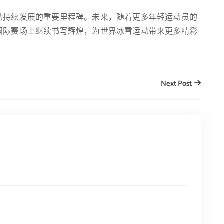
动持续发展的重要里程碑。未来，随着更多年轻运动员的
国际赛场上继续书写辉煌，为世界冰雪运动带来更多精彩
Next Post