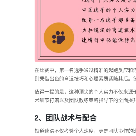
在比赛中，第一名选手通过精准的起跑反应和
则凭借出色的弯道技巧和心理素质紧随其后。
值得一提的是，这种顶尖的个人实力不仅来源
术细节打磨以及团队教练策略指导下的全面提
2、团队战术与配合
短道速滑不仅考验个人速度，更是团队协作的