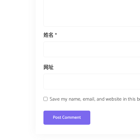
姓名
*
网址
Save my name, email, and website in this 