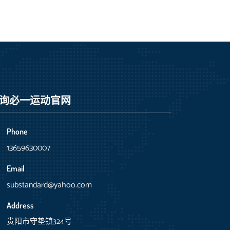
询必一运动官网
Phone
13659630007
Email
substandard@yahoo.com
Address
贵阳市守垫镇324号