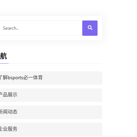
航
了解bsports必一体育
产品展示
新闻动态
企业服务