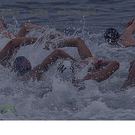
新闻动态
企业服务
咨询必一运动官网